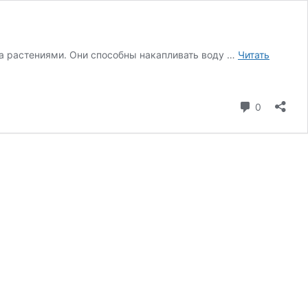
за растениями. Они способны накапливать воду …
Читать
коммента
0