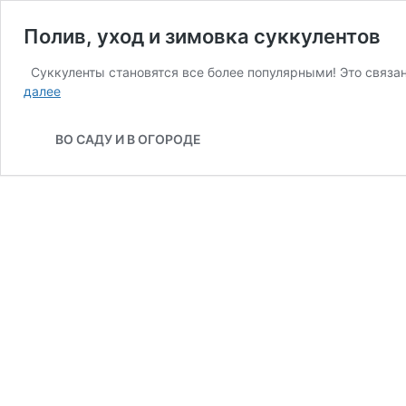
Полив, уход и зимовка суккулентов
Суккуленты становятся все более популярными! Это связан
Полив,
далее
уход
и
ВО САДУ И В ОГОРОДЕ
зимовка
суккулентов