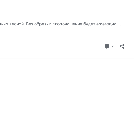
льно весной. Без обрезки плодоношение будет ежегодно …
коммента
7