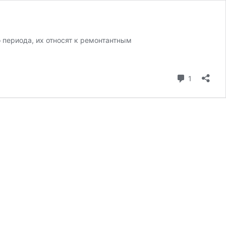
 периода, их относят к ремонтантным
коммента
1