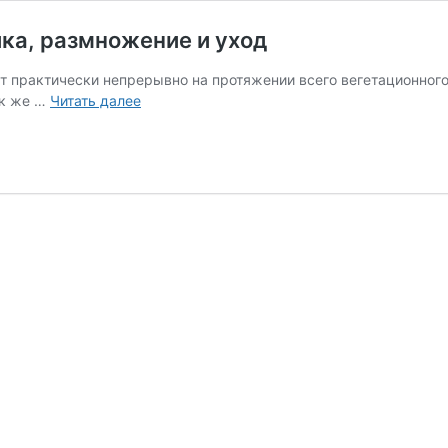
ка, размножение и уход
 практически непрерывно на протяжении всего вегетационного
Мелкоплодная
ак же …
Читать далее
ремонтантная
земляника,
размножение
и
уход