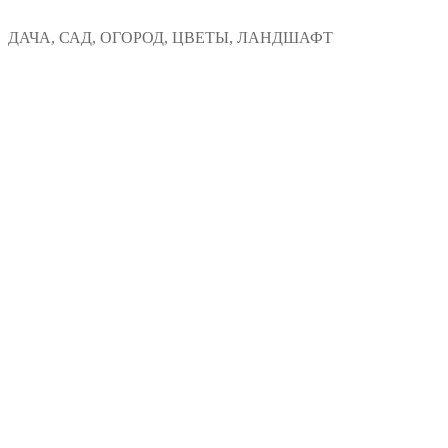
Перейти
Меню
Закрыть
ДАЧА, САД, ОГОРОД, ЦВЕТЫ, ЛАНДШАФТ
к
содержимому