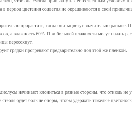
алкон, чтоб она смогла привыкнуть к естественным условиям пр
ла в период цветения соцветия не окрашиваются в свой привычны
рительно прорастить, тогда они зацветут значительно раньше. 
усов, а влажность 60%. При большей влажности могут начать ра
ицы пересохнут.
грунт грядки прогревают предварительно под этой же пленкой.
адиолусы начинают клониться в разные стороны, что отнюдь не 
 стебля будет больше опоры, чтобы удержать тяжелые цветоносы