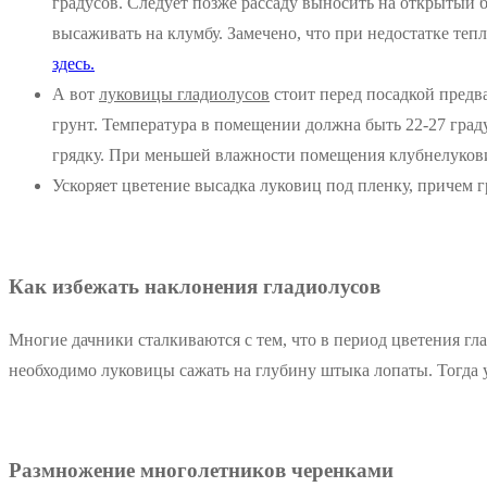
градусов. Следует позже рассаду выносить на открытый б
высаживать на клумбу. Замечено, что при недостатке теп
здесь.
А вот
луковицы гладиолусов
стоит перед посадкой предва
грунт. Температура в помещении должна быть 22-27 град
грядку. При меньшей влажности помещения клубнелуков
Ускоряет цветение высадка луковиц под пленку, причем 
Как избежать наклонения гладиолусов
Многие дачники сталкиваются с тем, что в период цветения гл
необходимо луковицы сажать на глубину штыка лопаты. Тогда у
Размножение многолетников черенками