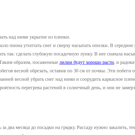
лать над ними укрытие из пленки.
около пиона утоптать снег и сверху насыпать опилки. В середине
ть так: сделать глубокую посадочную лунку. В нее сначала насы
. Таким образом, посаженные
лилии будут хорошо расти
, и радов
обегов весной обрезать, оставив по 30 см от почвы. Эти побеги 
ранней весной убрать снег над ними и соорудить каркасное плен
роятность перегрева растений в солнечный день, и они не замер
за два месяца до посадки на грядку. Рассаду нужно закалить, т