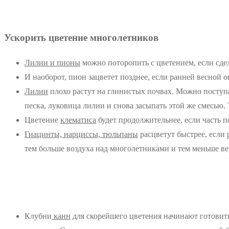
Ускорить цветение многолетников
Л
илии и пионы
можно поторопить с цветением, если сде
И наоборот, пион зацветет позднее, если ранней весной 
Л
илии
плохо растут на глинистых почвах. Можно поступа
песка, луковица лилии и снова засыпать этой же смесью
Цветение
клематиса
будет продолжительнее, если часть п
Г
иацинты, нарциссы, тюльпаны
расцветут быстрее, если 
тем больше воздуха над многолетниками и тем меньше ве
Клубни
канн
для скорейшего цветения начинают готовить 