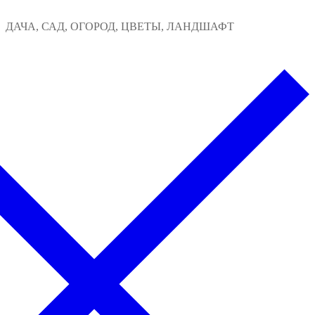
Перейти
Меню
Закрыть
ДАЧА, САД, ОГОРОД, ЦВЕТЫ, ЛАНДШАФТ
к
содержимому