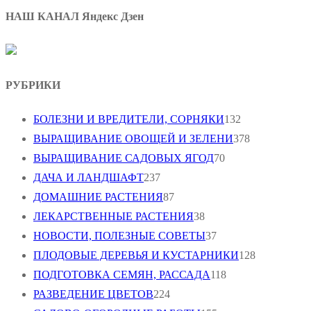
записей
НАШ КАНАЛ Яндекс Дзен
РУБРИКИ
БОЛЕЗНИ И ВРЕДИТЕЛИ, СОРНЯКИ
132
ВЫРАЩИВАНИЕ ОВОЩЕЙ И ЗЕЛЕНИ
378
ВЫРАЩИВАНИЕ САДОВЫХ ЯГОД
70
ДАЧА И ЛАНДШАФТ
237
ДОМАШНИЕ РАСТЕНИЯ
87
ЛЕКАРСТВЕННЫЕ РАСТЕНИЯ
38
НОВОСТИ, ПОЛЕЗНЫЕ СОВЕТЫ
37
ПЛОДОВЫЕ ДЕРЕВЬЯ И КУСТАРНИКИ
128
ПОДГОТОВКА СЕМЯН, РАССАДА
118
РАЗВЕДЕНИЕ ЦВЕТОВ
224