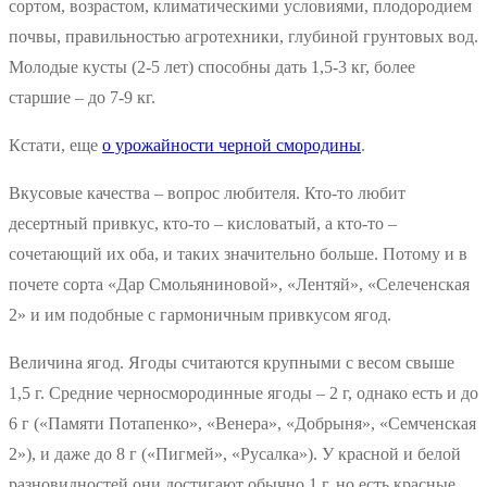
сортом, возрастом, климатическими условиями, плодородием
почвы, правильностью агротехники, глубиной грунтовых вод.
Молодые кусты (2-5 лет) способны дать 1,5-3 кг, более
старшие – до 7-9 кг.
Кстати, еще
о урожайности черной смородины
.
Вкусовые качества – вопрос любителя. Кто-то любит
десертный привкус, кто-то – кисловатый, а кто-то –
сочетающий их оба, и таких значительно больше. Потому и в
почете сорта «Дар Смольяниновой», «Лентяй», «Селеченская
2» и им подобные с гармоничным привкусом ягод.
Величина ягод. Ягоды считаются крупными с весом свыше
1,5 г. Средние черносмородинные ягоды – 2 г, однако есть и до
6 г («Памяти Потапенко», «Венера», «Добрыня», «Семченская
2»), и даже до 8 г («Пигмей», «Русалка»). У красной и белой
разновидностей они достигают обычно 1 г, но есть красные