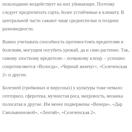
похолодание воздействует на них убивающее. Поэтому
следует предпочитать сорта, более устойчивые к климату. В
центральной части сажают чаще среднеспелые и поздние
разновидности.
Важно учитывать способность противостоять вредителям и
болезням, могущим погубить урожай, да и само растение. Так,
самому злостному вредителю – почковому клещу – успешно
сопротивляются «Вологда», «Черный жемчуг», «Селеченская
2» и другие.
Болезней (грибковых и вирусных) у культуры тоже немало:
септориоз, сферотека, мучнистая роса, махровость, мозаика
полосатая и другие. Им менее подвержены «Венера», «Дар
Смольяниновой», «Лентяй», «Селеченская 2».