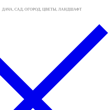
Перейти
Меню
Закрыть
ДАЧА, САД, ОГОРОД, ЦВЕТЫ, ЛАНДШАФТ
к
содержимому