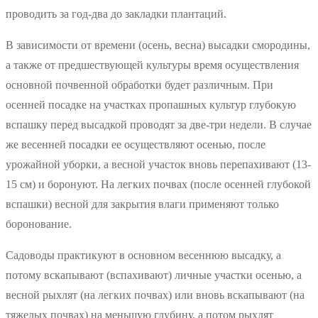
проводить за год-два до закладки плантаций.
В зависимости от времени (осень, весна) высадки смородины,
а также от предшествующей культуры время осуществления
основной почвенной обработки будет различным. При
осенней посадке на участках пропашных культур глубокую
вспашку перед высадкой проводят за две-три недели. В случае
же весенней посадки ее осуществляют осенью, после
урожайной уборки, а весной участок вновь перепахивают (13-
15 см) и боронуют. На легких почвах (после осенней глубокой
вспашки) весной для закрытия влаги применяют только
боронование.
Садоводы практикуют в основном весеннюю высадку, а
потому вскапывают (вспахивают) личные участки осенью, а
весной рыхлят (на легких почвах) или вновь вскапывают (на
тяжелых почвах) на меньшую глубину, а потом рыхлят