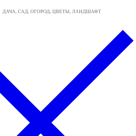
Перейти
Меню
Закрыть
ДАЧА, САД, ОГОРОД, ЦВЕТЫ, ЛАНДШАФТ
к
содержимому