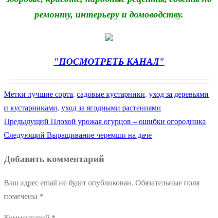
ремонту, интерьеру и домоводству.
"ПОСМОТРЕТЬ КАНАЛ"
Метки
лучшие сорта
,
садовые кустарники
,
уход за деревьями
и кустарниками
,
уход за ягодными растениями
Предыдущая
Предыдущий
Плохой урожая огурцов – ошибки огородника
Навигация
Следующая
запись:
Следующий
Выращивание черемши на даче
по
запись:
Добавить комментарий
записям
Ваш адрес email не будет опубликован.
Обязательные поля
помечены
*
Комментарий
*