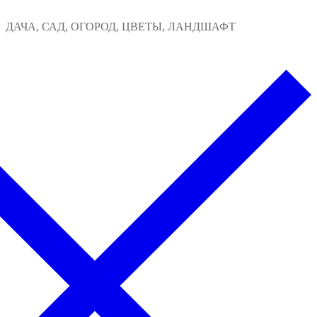
Перейти
Меню
Закрыть
ДАЧА, САД, ОГОРОД, ЦВЕТЫ, ЛАНДШАФТ
к
содержимому