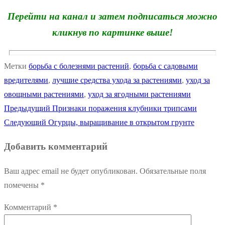
Перейти на канал и затем подписаться можно
кликнув по картинке выше!
Метки
борьба с болезнями растений
,
борьба с садовыми
вредителями
,
лучшие средства ухода за растениями
,
уход за
овощными растениями
,
уход за ягодными растениями
Предыдущая
Предыдущий
Признаки поражения клубники трипсами
Навигация
Следующая
запись:
Следующий
Огурцы, выращивание в открытом грунте
по
запись:
Добавить комментарий
записям
Ваш адрес email не будет опубликован.
Обязательные поля
помечены
*
Комментарий
*