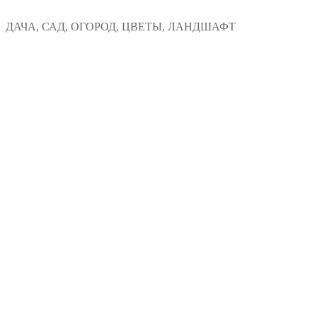
Перейти
Меню
Закрыть
ДАЧА, САД, ОГОРОД, ЦВЕТЫ, ЛАНДШАФТ
к
содержимому