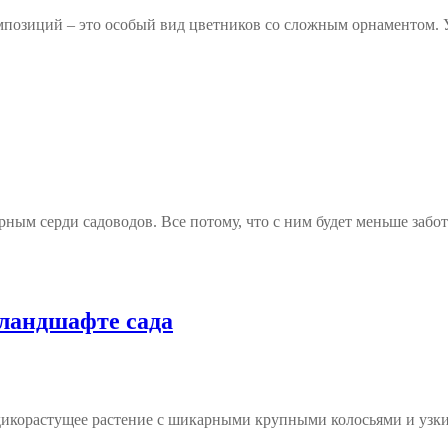
позиций – это особый вид цветников со сложным орнаментом. У
ярным серди садоводов. Все потому, что с ним будет меньше заб
ландшафте сада
дикорастущее растение с шикарными крупными колосьями и узк