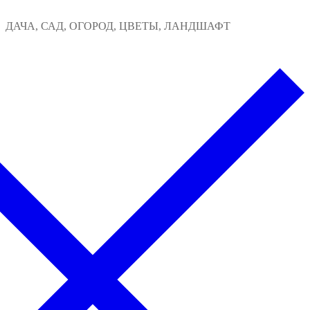
Перейти
Меню
Закрыть
ДАЧА, САД, ОГОРОД, ЦВЕТЫ, ЛАНДШАФТ
к
содержимому