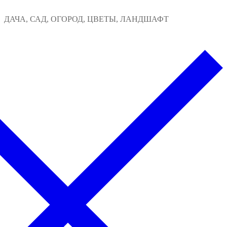
Перейти
Меню
Закрыть
ДАЧА, САД, ОГОРОД, ЦВЕТЫ, ЛАНДШАФТ
к
содержимому