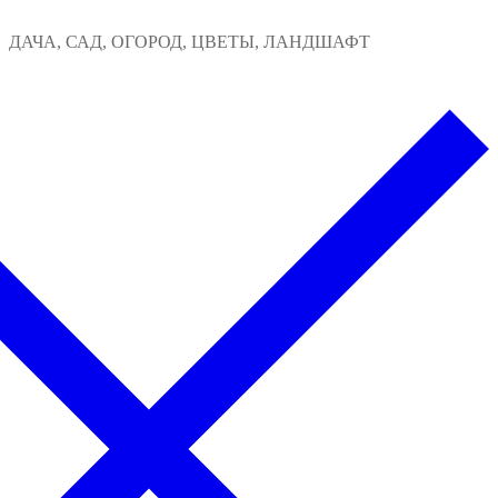
Перейти
Меню
Закрыть
ДАЧА, САД, ОГОРОД, ЦВЕТЫ, ЛАНДШАФТ
к
содержимому