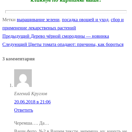
Метки
выращивание зелени
,
посадка овощей и уход
,
сбор и
применение лекарственых растений
Предыдущая
Предыдущий
Дерево чёрной смородины — новинка
Навигация
Следующая
запись:
Следующий
Цветы томата опадают: причины, как бороться
по
запись:
3 комментария
записям
Евгений Круглов
20.06.2018 в 21:06
Ответить
Черемша…. Да…
Ваши фото_№2 в Вашем тексте, черемша, ну, ничуть не