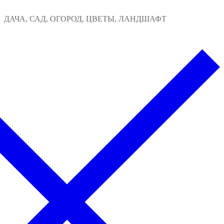
Перейти
Меню
Закрыть
ДАЧА, САД, ОГОРОД, ЦВЕТЫ, ЛАНДШАФТ
к
содержимому