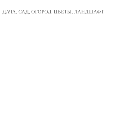
Перейти
Меню
Закрыть
ДАЧА, САД, ОГОРОД, ЦВЕТЫ, ЛАНДШАФТ
к
содержимому