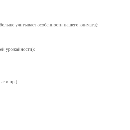
н больше учитывает особенности нашего климата);
шей урожайности);
е и пр.).