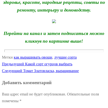
здоровье, красоте, народные рецепты, советы по
ремонту, интерьеру и домоводству.
Перейти на канал и затем подписаться можно
кликнув по картинке выше!
Метки
как выращивать овощи
,
лучшие сорта
Предыдущая
Предыдущий
Какой сорт огурцов выбрать
Навигация
Следующая
запись:
Следующий
Томат Златовласка, выращивание
по
запись:
Добавить комментарий
записям
Ваш адрес email не будет опубликован.
Обязательные поля
помечены
*