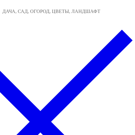
Перейти
Меню
Закрыть
ДАЧА, САД, ОГОРОД, ЦВЕТЫ, ЛАНДШАФТ
к
содержимому