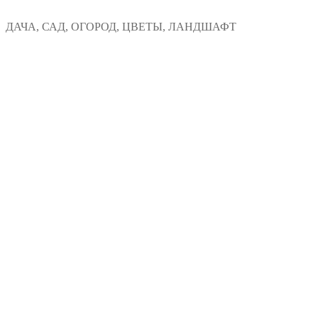
Перейти
Меню
Закрыть
ДАЧА, САД, ОГОРОД, ЦВЕТЫ, ЛАНДШАФТ
к
содержимому