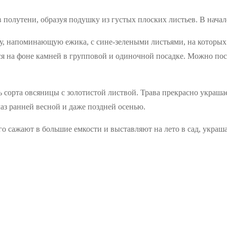
в полутени, образуя подушку из густых плоских листьев. В начал
у, напоминающую ежика, с сине-зелеными листьями, на которых в
ся на фоне камней в групповой и одиночной посадке. Можно пос
ть сорта овсяницы с золотистой листвой. Трава прекрасно украш
лаз ранней весной и даже поздней осенью.
 сажают в большие емкости и выставляют на лето в сад, украша