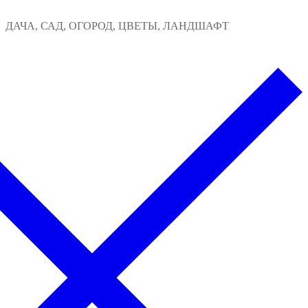
Перейти
Меню
Закрыть
ДАЧА, САД, ОГОРОД, ЦВЕТЫ, ЛАНДШАФТ
к
содержимому