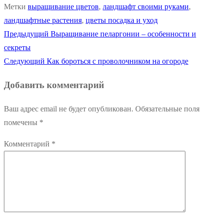
Метки
выращивание цветов
,
ландшафт своими руками
,
ландшафтные растения
,
цветы посадка и уход
Предыдущая
Предыдущий
Выращивание пеларгонии – особенности и
Навигация
запись:
секреты
по
Следующая
Следующий
Как бороться с проволочником на огороде
запись:
записям
Добавить комментарий
Ваш адрес email не будет опубликован.
Обязательные поля
помечены
*
Комментарий
*