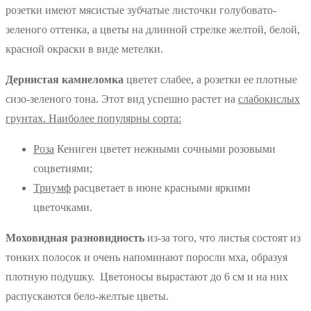
розетки имеют мясистые зубчатые листочки голубовато-
зеленого оттенка, а цветы на длинной стрелке желтой, белой,
красной окраски в виде метелки.
Дернистая камнеломка
цветет слабее, а розетки ее плотные
сизо-зеленого тона. Этот вид успешно растет на
слабокислых
грунтах. Наиболее популярны сорта:
Р
оза
Кениген цветет нежными сочными розовыми
соцветиями;
Т
риумф
расцветает в июне красными яркими
цветочками.
Моховидная разновидность
из-за того, что листья состоят из
тонких полосок и очень напоминают поросли мха, образуя
плотную подушку. Цветоносы вырастают до 6 см и на них
распускаются бело-желтые цветы.