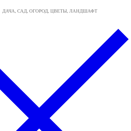
Перейти
Меню
Закрыть
ДАЧА, САД, ОГОРОД, ЦВЕТЫ, ЛАНДШАФТ
к
содержимому