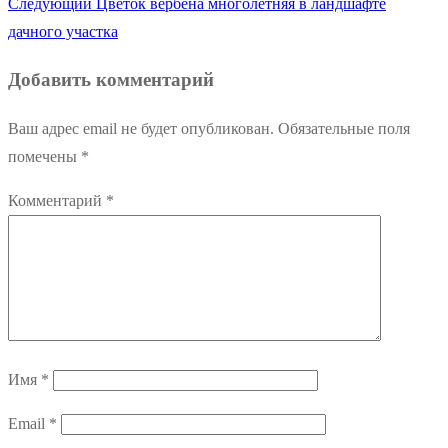
Следующая
запись:
Следующий
Цветок вербена многолетняя в ландшафте
по
запись:
дачного участка
записям
Добавить комментарий
Ваш адрес email не будет опубликован.
Обязательные поля
помечены
*
Комментарий
*
Имя
*
Email
*