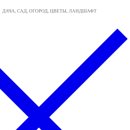
Перейти
Меню
Закрыть
ДАЧА, САД, ОГОРОД, ЦВЕТЫ, ЛАНДШАФТ
к
содержимому