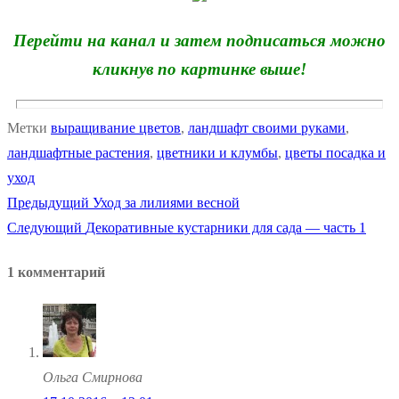
Перейти на канал и затем подписаться можно
кликнув по картинке выше!
Метки
выращивание цветов
,
ландшафт своими руками
,
ландшафтные растения
,
цветники и клумбы
,
цветы посадка и
уход
Предыдущая
Предыдущий
Уход за лилиями весной
Навигация
Следующая
запись:
Следующий
Декоративные кустарники для сада — часть 1
по
запись:
1 комментарий
записям
Ольга Смирнова