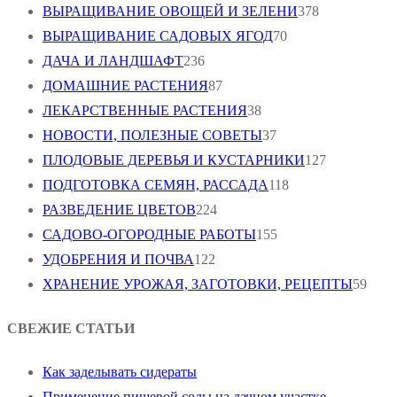
ВЫРАЩИВАНИЕ ОВОЩЕЙ И ЗЕЛЕНИ
378
ВЫРАЩИВАНИЕ САДОВЫХ ЯГОД
70
ДАЧА И ЛАНДШАФТ
236
ДОМАШНИЕ РАСТЕНИЯ
87
ЛЕКАРСТВЕННЫЕ РАСТЕНИЯ
38
НОВОСТИ, ПОЛЕЗНЫЕ СОВЕТЫ
37
ПЛОДОВЫЕ ДЕРЕВЬЯ И КУСТАРНИКИ
127
ПОДГОТОВКА СЕМЯН, РАССАДА
118
РАЗВЕДЕНИЕ ЦВЕТОВ
224
САДОВО-ОГОРОДНЫЕ РАБОТЫ
155
УДОБРЕНИЯ И ПОЧВА
122
ХРАНЕНИЕ УРОЖАЯ, ЗАГОТОВКИ, РЕЦЕПТЫ
59
СВЕЖИЕ СТАТЬИ
Как заделывать сидераты
Применение пищевой соды на дачном участке