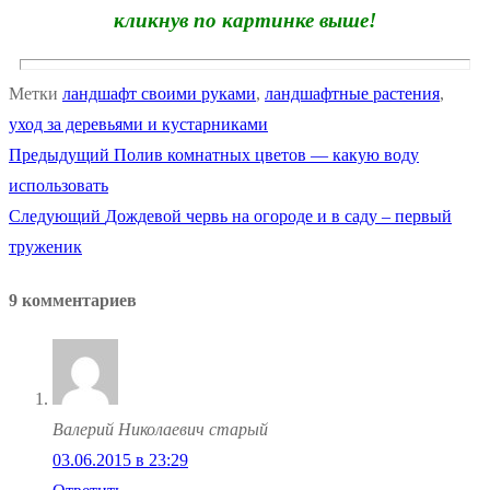
кликнув по картинке выше!
Метки
ландшафт своими руками
,
ландшафтные растения
,
уход за деревьями и кустарниками
Предыдущая
Предыдущий
Полив комнатных цветов — какую воду
Навигация
запись:
использовать
по
Следующая
Следующий
Дождевой червь на огороде и в саду – первый
запись:
труженик
записям
9 комментариев
Валерий Николаевич старый
03.06.2015 в 23:29