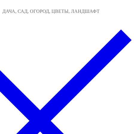
Перейти
Меню
Закрыть
ДАЧА, САД, ОГОРОД, ЦВЕТЫ, ЛАНДШАФТ
к
содержимому