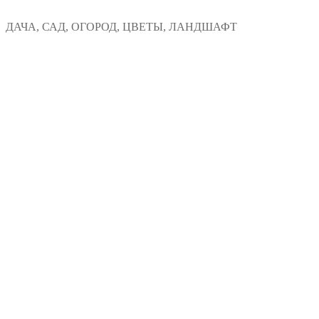
Перейти
Меню
Закрыть
ДАЧА, САД, ОГОРОД, ЦВЕТЫ, ЛАНДШАФТ
к
содержимому