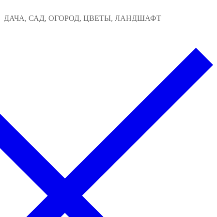
Перейти
Меню
Закрыть
ДАЧА, САД, ОГОРОД, ЦВЕТЫ, ЛАНДШАФТ
к
содержимому