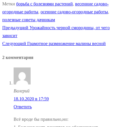
Метки
борьба с болезнями растений
,
весенние садово-
огородные работы
,
осенние садово-огородные работы
,
полезные советы дачникам
Предыдущая
Предыдущий
Урожайность черной смородины, от чего
Навигация
запись:
зависит
по
Следующая
Следующий
Грамотное размножение малины весной
запись:
записям
2 комментария
Валерий
18.10.2020 в 17:59
Ответить
Всё вроде бы правильно,но: