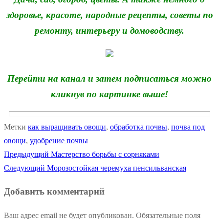
здоровье, красоте, народные рецепты, советы по
ремонту, интерьеру и домоводству.
Перейти на канал и затем подписаться можно
кликнув по картинке выше!
Метки
как выращивать овощи
,
обработка почвы
,
почва под
овощи
,
удобрение почвы
Предыдущая
Предыдущий
Мастерство борьбы с сорняками
Навигация
Следующая
запись:
Следующий
Морозостойкая черемуха пенсильванская
по
запись:
Добавить комментарий
записям
Ваш адрес email не будет опубликован.
Обязательные поля