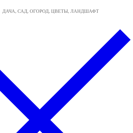
Перейти
Меню
Закрыть
ДАЧА, САД, ОГОРОД, ЦВЕТЫ, ЛАНДШАФТ
к
содержимому