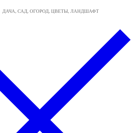
Перейти
Меню
Закрыть
ДАЧА, САД, ОГОРОД, ЦВЕТЫ, ЛАНДШАФТ
к
содержимому