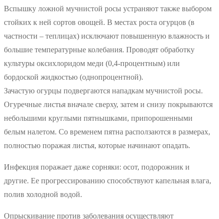
Вспышку ложной мучнистой росы устраняют также выбором
стойких к ней сортов овощей. В местах роста огурцов (в
частности – теплицах) исключают повышенную влажность и
большие температурные колебания. Проводят обработку
культуры оксихлоридом меди (0,4-процентным) или
бордоской жидкостью (однопроцентной).
Зачастую огурцы подвергаются нападкам мучнистой росы.
Огуречные листья вначале сверху, затем и снизу покрываются
небольшими круглыми пятнышками, припорошенными
белым налетом. Со временем пятна расползаются в размерах,
полностью поражая листья, которые начинают опадать.
Инфекция поражает даже сорняки: осот, подорожник и
другие. Ее прогрессированию способствуют капельная влага,
полив холодной водой.
Опрыскивание против заболевания осуществляют