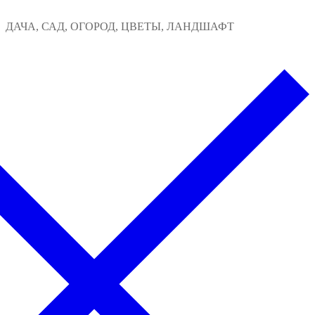
Перейти
Меню
Закрыть
ДАЧА, САД, ОГОРОД, ЦВЕТЫ, ЛАНДШАФТ
к
содержимому