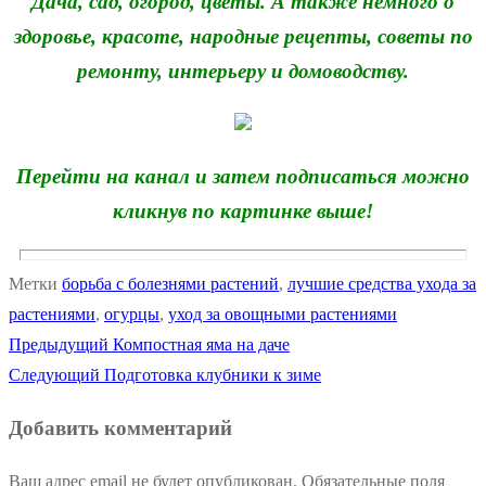
Дача, сад, огород, цветы. А также немного о
здоровье, красоте, народные рецепты, советы по
ремонту, интерьеру и домоводству.
Перейти на канал и затем подписаться можно
кликнув по картинке выше!
Метки
борьба с болезнями растений
,
лучшие средства ухода за
растениями
,
огурцы
,
уход за овощными растениями
Предыдущая
Предыдущий
Компостная яма на даче
Навигация
Следующая
запись:
Следующий
Подготовка клубники к зиме
по
запись:
Добавить комментарий
записям
Ваш адрес email не будет опубликован.
Обязательные поля