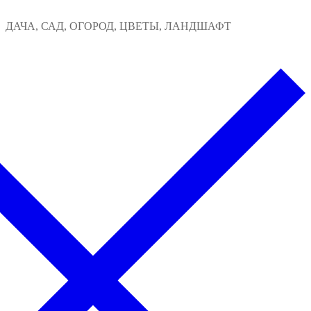
Перейти
Меню
Закрыть
ДАЧА, САД, ОГОРОД, ЦВЕТЫ, ЛАНДШАФТ
к
содержимому