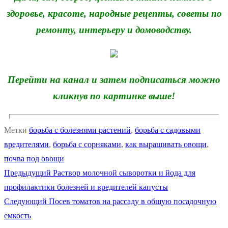
здоровье, красоте, народные рецепты, советы по
ремонту, интерьеру и домоводству.
Перейти на канал и затем подписаться можно
кликнув по картинке выше!
Метки
борьба с болезнями растений
,
борьба с садовыми
вредителями
,
борьба с сорняками
,
как выращивать овощи
,
почва под овощи
Предыдущая
Предыдущий
Раствор молочной сыворотки и йода для
Навигация
запись:
профилактики болезней и вредителей капусты
по
Следующая
Следующий
Посев томатов на рассаду в общую посадочную
запись:
емкость
записям