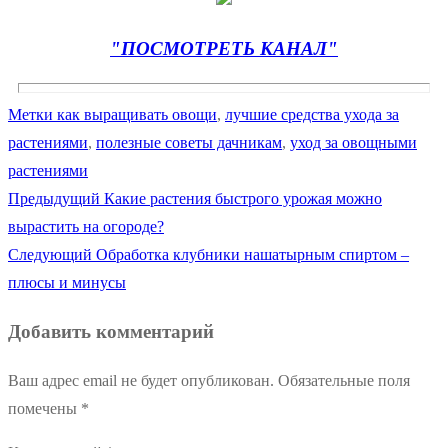
"ПОСМОТРЕТЬ КАНАЛ"
Метки
как выращивать овощи
,
лучшие средства ухода за
растениями
,
полезные советы дачникам
,
уход за овощными
растениями
Предыдущая
Предыдущий
Какие растения быстрого урожая можно
Навигация
запись:
вырастить на огороде?
по
Следующая
Следующий
Обработка клубники нашатырным спиртом –
запись:
плюсы и минусы
записям
Добавить комментарий
Ваш адрес email не будет опубликован.
Обязательные поля
помечены
*