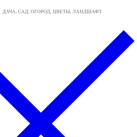
Перейти
Меню
Закрыть
ДАЧА, САД, ОГОРОД, ЦВЕТЫ, ЛАНДШАФТ
к
содержимому