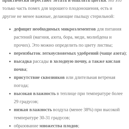
практически перестают летать и опылять цветки
. Но это
только часть помех для хорошего плодоношения, есть и
другие не менее важные, делающие пыльцу стерильной:
д
ефицит необходимых микроэлементов
для питания
растений (магния, азота, бора, меди, молибдена и
прочих). Это можно определить по цвету листвы;
п
ереизбыток легкоусвояемых удобрений (чаще азота)
;
высадка
рассады
в холодную почву, а также кислая
почва
;
присутствие сквозняков
или длительная ветреная
погода;
в
ысокая влажность
в теплице при температуре более
29 градусов;
низкая влажность
воздуха (менее 38%) при высокой
температуре 30-31 градусов;
образование
множества плодов
;