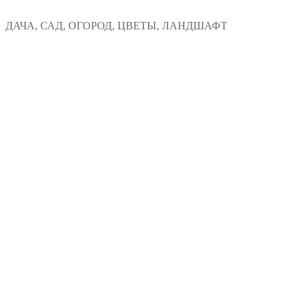
Перейти
Меню
Закрыть
ДАЧА, САД, ОГОРОД, ЦВЕТЫ, ЛАНДШАФТ
к
содержимому