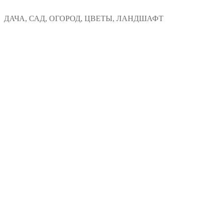
Перейти
Меню
Закрыть
ДАЧА, САД, ОГОРОД, ЦВЕТЫ, ЛАНДШАФТ
к
содержимому