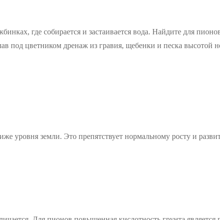
бинках, где собирается и застаивается вода. Найдите для пионо
лав под цветником дренаж из гравия, щебенки и песка высотой не
ниже уровня земли. Это препятствует нормальному росту и разв
личается. Для пионов повышенная кислотность грунта является 