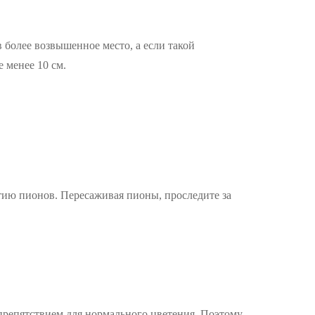
в более возвышенное место, а если такой
 менее 10 см.
итию пионов. Пересаживая пионы, проследите за
препятствием для нормального цветения. Поэтому,