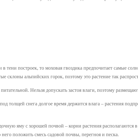
 и в тени построек, то моховая гвоздика предпочитает самые с
ые склоны альпийских горок, поэтому это растение так распрос
итательной. Нельзя допускать застоя влаги, поэтому размещают 
од толщей снега долгое время держится влага – растения подпр
очную яму с хорошей почвой – корни растения располагаются в 
него положить смесь садовой почвы, перегноя и песка.