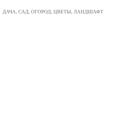
Перейти
Меню
Закрыть
ДАЧА, САД, ОГОРОД, ЦВЕТЫ, ЛАНДШАФТ
к
содержимому