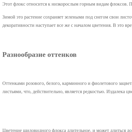
Этот флокс относится к низкорослым горным видам флоксов. П
Зимой это растение сохраняет зелеными под снегом свои листо
декоративности наступает все же с началом цветения. В это в
Разнообразие оттенков
Оттенками розового, белого, карминного и фиолетового зацве
листьями, что, действительно, является редкостью. Издалека 
Цветение шиловидного флокса длительное, и может длиться до