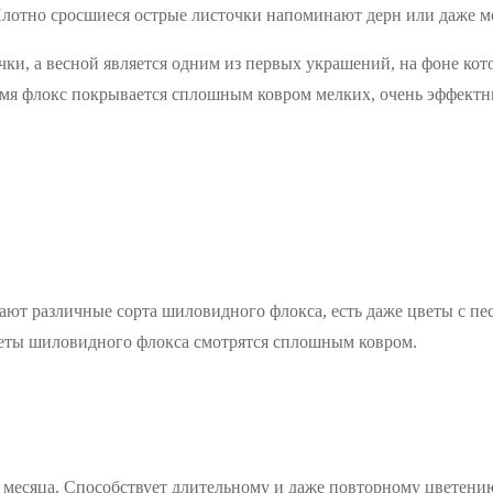
лотно сросшиеся острые листочки напоминают дерн или даже мох
чки, а весной является одним из первых украшений, на фоне кот
ремя флокс покрывается сплошным ковром мелких, очень эффектн
тают различные сорта шиловидного флокса, есть даже цветы с пе
цветы шиловидного флокса смотрятся сплошным ковром.
 месяца. Способствует длительному и даже повторному цветени