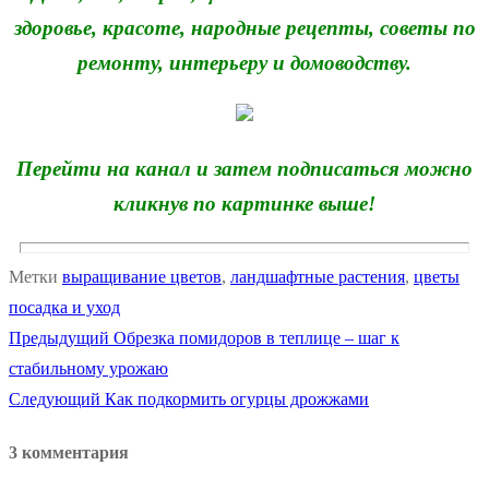
здоровье, красоте, народные рецепты, советы по
ремонту, интерьеру и домоводству.
Перейти на канал и затем подписаться можно
кликнув по картинке выше!
Метки
выращивание цветов
,
ландшафтные растения
,
цветы
посадка и уход
Предыдущая
Предыдущий
Обрезка помидоров в теплице – шаг к
Навигация
запись:
стабильному урожаю
по
Следующая
Следующий
Как подкормить огурцы дрожжами
запись:
записям
3 комментария