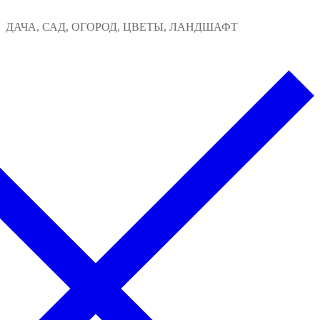
Перейти
Меню
Закрыть
ДАЧА, САД, ОГОРОД, ЦВЕТЫ, ЛАНДШАФТ
к
содержимому