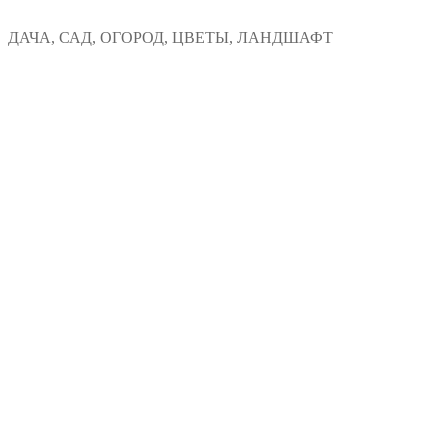
Перейти
Меню
Закрыть
ДАЧА, САД, ОГОРОД, ЦВЕТЫ, ЛАНДШАФТ
к
содержимому