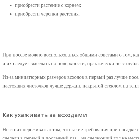
приобрести растение с корнем;
приобрести черенки растения.
При посеве можно воспользоваться общими советами о том, к
и их следует высевать по поверхности, практически не заглубля
Из-за миниатюрных размеров всходов в первый раз лучше посея
настоящих листочков лучше держать накрытой стеклом на тепл
Как ухаживать за всходами
Не стоит переживать о том, что такие требования при посадке
сделали в первый и последний раз – на следующий год на мест