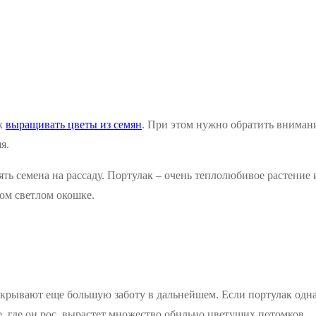
ак
выращивать цветы из семян
. При этом нужно обратить внимани
я.
ть семена на рассаду. Портулак – очень теплолюбивое растение
ом светлом окошке.
 скрывают еще большую заботу в дальнейшем. Если портулак одна
е, где он рос, вырастет множество обильно цветущих потомков.