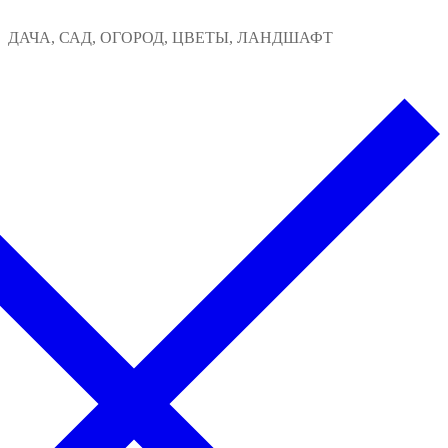
Перейти
Меню
Закрыть
ДАЧА, САД, ОГОРОД, ЦВЕТЫ, ЛАНДШАФТ
к
содержимому