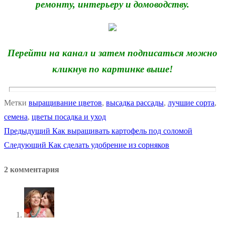
ремонту, интерьеру и домоводству.
Перейти на канал и затем подписаться можно
кликнув по картинке выше!
Метки
выращивание цветов
,
высадка рассады
,
лучшие сорта
,
семена
,
цветы посадка и уход
Предыдущая
Предыдущий
Как выращивать картофель под соломой
Навигация
Следующая
запись:
Следующий
Как сделать удобрение из сорняков
по
запись:
2 комментария
записям