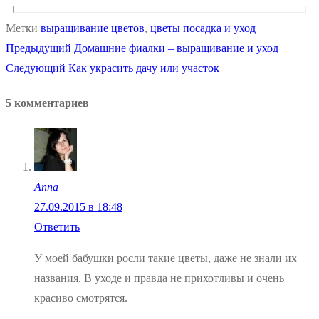
Метки
выращивание цветов
,
цветы посадка и уход
Предыдущая
Предыдущий
Домашние фиалки – выращивание и уход
Навигация
Следующая
запись:
Следующий
Как украсить дачу или участок
по
запись:
5 комментариев
записям
Anna
27.09.2015 в 18:48
Ответить
У моей бабушки росли такие цветы, даже не знали их
названия. В уходе и правда не прихотливы и очень
красиво смотрятся.