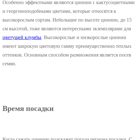
Особенно эффектными являются циннии с кактусоцветными
и георгиноподобными цветами, которые относятся к
высокорослым сортам. Небольшие по высоте циннии, до 15
см высотой, тоже являются интересными экземплярами для
цветущей клумбы
. Высокорослые и низкорослые циннии
имеют широкую цветовую гамму преимущественно теплых
оттенков. Основным способом размножения является посев
семян.
Время посадки
Когда сажать циннию подскажет погода региона посадки. С