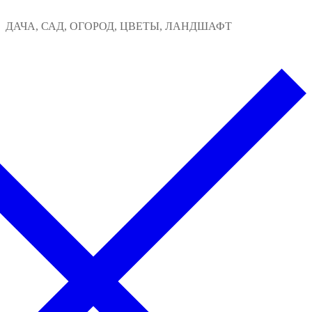
Перейти
Меню
Закрыть
ДАЧА, САД, ОГОРОД, ЦВЕТЫ, ЛАНДШАФТ
к
содержимому