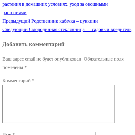
растения в домашних условиях
,
уход за овощными
растениями
Предыдущая
Предыдущий
Родственник кабачка – цуккини
Навигация
Следующая
запись:
Следующий
Смородинная стеклянница — садовый вредитель
по
запись:
Добавить комментарий
записям
Ваш адрес email не будет опубликован.
Обязательные поля
помечены
*
Комментарий
*
Имя
*