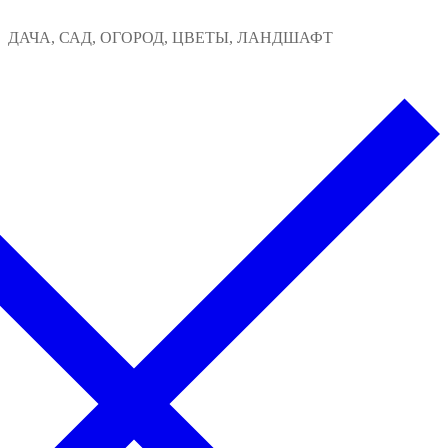
Перейти
Меню
Закрыть
ДАЧА, САД, ОГОРОД, ЦВЕТЫ, ЛАНДШАФТ
к
содержимому