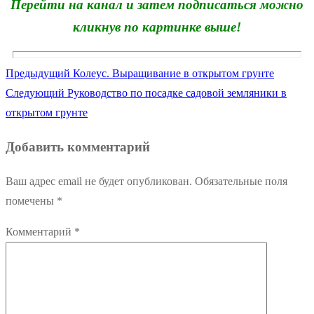
Перейти на канал и затем подписаться можно
кликнув по картинке выше!
Предыдущая
Предыдущий
Колеус. Выращивание в открытом грунте
Навигация
Следующая
запись:
Следующий
Руководство по посадке садовой земляники в
по
запись:
открытом грунте
записям
Добавить комментарий
Ваш адрес email не будет опубликован.
Обязательные поля
помечены
*
Комментарий
*