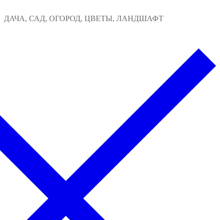
Перейти
Меню
Закрыть
ДАЧА, САД, ОГОРОД, ЦВЕТЫ, ЛАНДШАФТ
к
содержимому