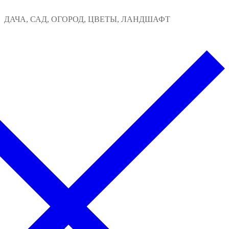
Перейти
Меню
Закрыть
ДАЧА, САД, ОГОРОД, ЦВЕТЫ, ЛАНДШАФТ
к
содержимому