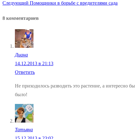
Следующая
запись:
Следующий
Помощники в борьбе с вредителями сада
по
запись:
8 комментариев
записям
Диана
14.12.2013 в 21:13
Ответить
Не приходилось разводить это растение, а интересно бы
было!
Татьяна
15.12.2013 в 23:02