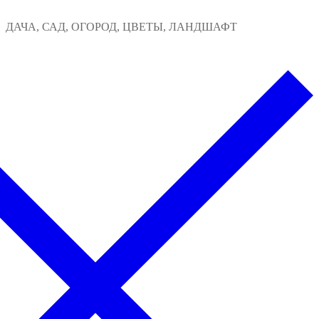
Перейти
Меню
Закрыть
ДАЧА, САД, ОГОРОД, ЦВЕТЫ, ЛАНДШАФТ
к
содержимому