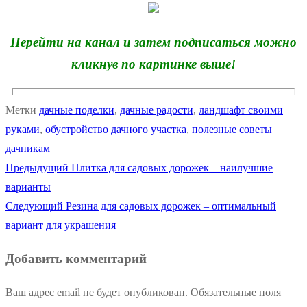
Перейти на канал и затем подписаться можно
кликнув по картинке выше!
Метки
дачные поделки
,
дачные радости
,
ландшафт своими
руками
,
обустройство дачного участка
,
полезные советы
дачникам
Предыдущая
Предыдущий
Плитка для садовых дорожек – наилучшие
Навигация
запись:
варианты
по
Следующая
Следующий
Резина для садовых дорожек – оптимальный
запись:
вариант для украшения
записям
Добавить комментарий
Ваш адрес email не будет опубликован.
Обязательные поля