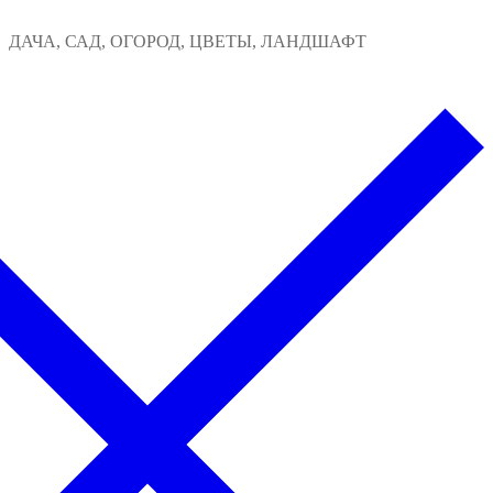
Перейти
Меню
Закрыть
ДАЧА, САД, ОГОРОД, ЦВЕТЫ, ЛАНДШАФТ
к
содержимому