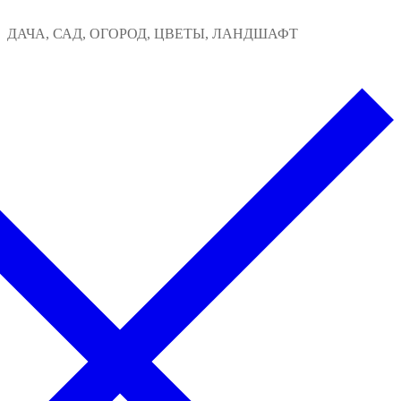
Перейти
Меню
Закрыть
ДАЧА, САД, ОГОРОД, ЦВЕТЫ, ЛАНДШАФТ
к
содержимому