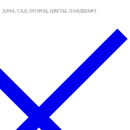
Перейти
Меню
Закрыть
ДАЧА, САД, ОГОРОД, ЦВЕТЫ, ЛАНДШАФТ
к
содержимому