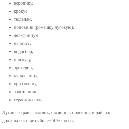
веронику,
крокус,
тюльпан,
поповник (ромашку луговую),
дельфиниум,
нарцисс,
водосбор,
примулу,
эригерон,
купальницу,
хризантему,
золотарник,
герань лесную.
Луговые травы: мятлик, овсяница, полевица и райграс —
должны составить более 50% смеси.