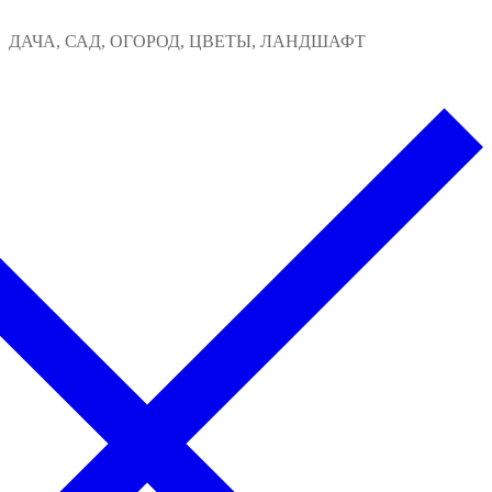
Перейти
Меню
Закрыть
ДАЧА, САД, ОГОРОД, ЦВЕТЫ, ЛАНДШАФТ
к
содержимому