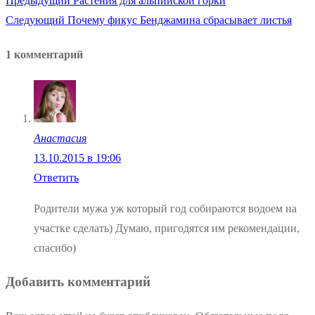
Предыдущий
Растения для альпийской горки
Навигация
Следующая
запись:
Следующий
Почему фикус Бенджамина сбрасывает листья
по
запись:
1 комментарий
записям
Анастасия
13.10.2015 в 19:06
Ответить
Родители мужа уж который год собираются водоем на
участке сделать) Думаю, пригодятся им рекомендации,
спасибо)
Добавить комментарий