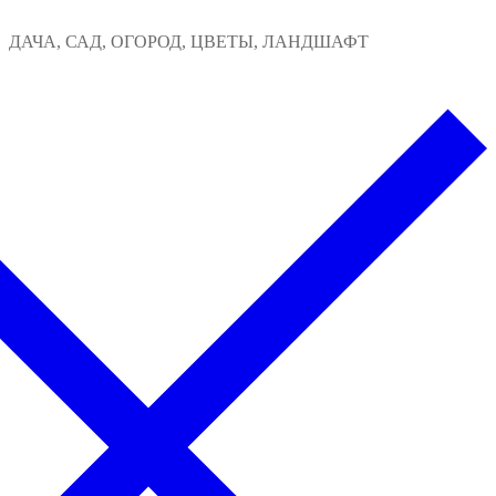
Перейти
Меню
Закрыть
ДАЧА, САД, ОГОРОД, ЦВЕТЫ, ЛАНДШАФТ
к
содержимому