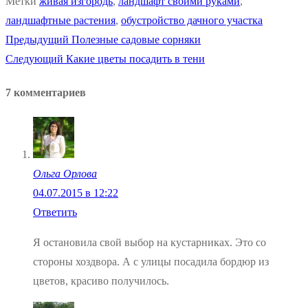
Метки
живая изгородь
,
ландшафт своими руками
,
ландшафтные растения
,
обустройство дачного участка
Предыдущая
Предыдущий
Полезные садовые сорняки
Навигация
Следующая
запись:
Следующий
Какие цветы посадить в тени
по
запись:
7 комментариев
записям
Ольга Орлова
04.07.2015 в 12:22
Ответить
Я остановила свой выбор на кустарниках. Это со
стороны хоздвора. А с улицы посадила бордюр из
цветов, красиво получилось.