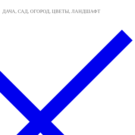
Перейти
Меню
Закрыть
ДАЧА, САД, ОГОРОД, ЦВЕТЫ, ЛАНДШАФТ
к
содержимому