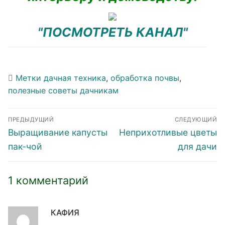
"ПОСМОТРЕТЬ КАНАЛ"
Метки
дачная техника
,
обработка почвы
,
полезные советы дачникам
Навигация
ПРЕДЫДУЩИЙ
СЛЕДУЮЩИЙ
по
Предыдущая
Следующая
Выращивание капусты
Неприхотливые цветы
записям
запись:
запись:
пак-чой
для дачи
1 комментарий
КАФИЯ