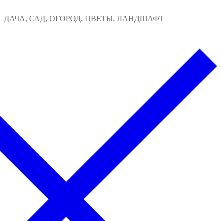
Перейти
Меню
Закрыть
ДАЧА, САД, ОГОРОД, ЦВЕТЫ, ЛАНДШАФТ
к
содержимому