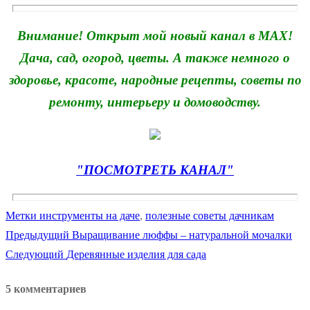
Внимание! Открыт мой новый канал в MAX!
Дача, сад, огород, цветы. А также немного о
здоровье, красоте, народные рецепты, советы по
ремонту, интерьеру и домоводству.
"ПОСМОТРЕТЬ КАНАЛ"
Метки
инструменты на даче
,
полезные советы дачникам
Предыдущая
Предыдущий
Выращивание люффы – натуральной мочалки
Навигация
Следующая
запись:
Следующий
Деревянные изделия для сада
по
запись:
5 комментариев
записям