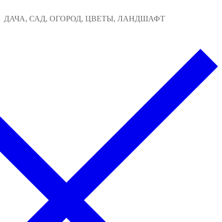
Перейти
Меню
Закрыть
ДАЧА, САД, ОГОРОД, ЦВЕТЫ, ЛАНДШАФТ
к
содержимому