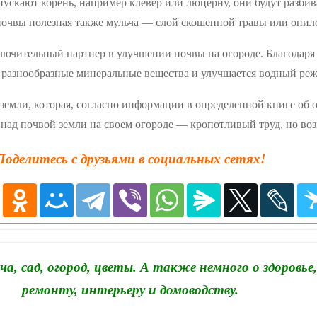
пускают корень, например клевер или люцерну, они будут разби
почвы полезная также мульча — слой скошенной травы или опил
чительный партнер в улучшении почвы на огороде. Благодаря т
т разнообразные минеральные вещества и улучшается водный ре
 земли, которая, согласно информации в определенной книге об о
ь над почвой земли на своем огороде — кропотливый труд, но 
Поделитесь с друзьями в социальных сетях!
 сад, огород, цветы. А также немного о здоровье,
ремонту, интерьеру и домоводству.