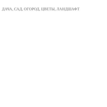
Перейти
Меню
Закрыть
ДАЧА, САД, ОГОРОД, ЦВЕТЫ, ЛАНДШАФТ
к
содержимому