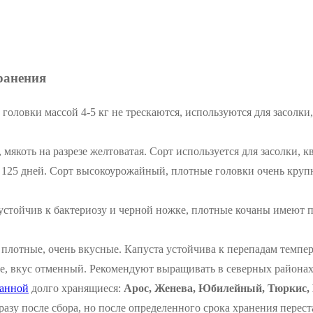
ранения
 головки массой 4-5 кг не трескаются, используются для засолки
 мякоть на разрезе желтоватая. Сорт используется для засолки, 
 125 дней. Сорт высокоурожайный, плотные головки очень крупн
стойчив к бактериозу и черной ножке, плотные кочаны имеют п
, плотные, очень вкусные. Капуста устойчива к перепадам темпер
, вкус отменный. Рекомендуют выращивать в северных районах
чанной
долго хранящиеся:
Арос, Женева, Юбилейный, Тюркис
разу после сбора, но после определенного срока хранения переста