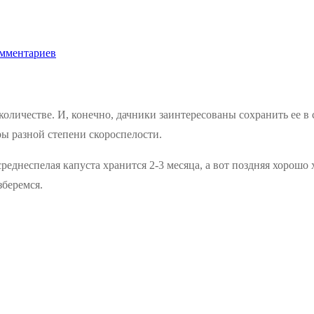
мментариев
оличестве. И, конечно, дачники заинтересованы сохранить ее в 
ры разной степени скороспелости.
среднеспелая капуста хранится 2-3 месяца, а вот поздняя хорошо
беремся.