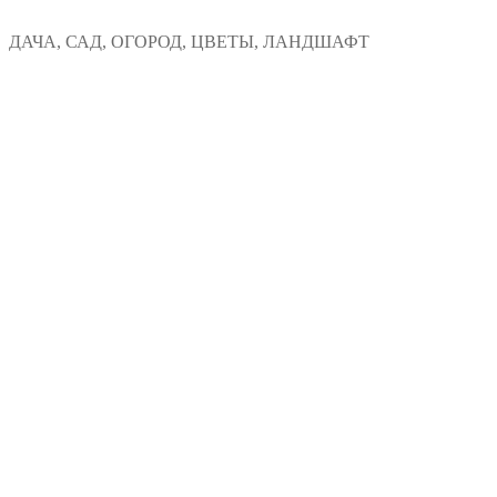
Перейти
Меню
Закрыть
ДАЧА, САД, ОГОРОД, ЦВЕТЫ, ЛАНДШАФТ
к
содержимому