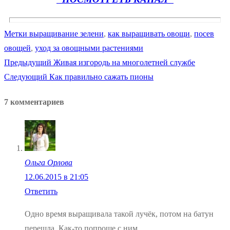
Метки
выращивание зелени
,
как выращивать овощи
,
посев
овощей
,
уход за овощными растениями
Предыдущая
Предыдущий
Живая изгородь на многолетней службе
Навигация
Следующая
запись:
Следующий
Как правильно сажать пионы
по
запись:
7 комментариев
записям
Ольга Орлова
12.06.2015 в 21:05
Ответить
Одно время выращивала такой лучёк, потом на батун
перешла. Как-то попроще с ним.