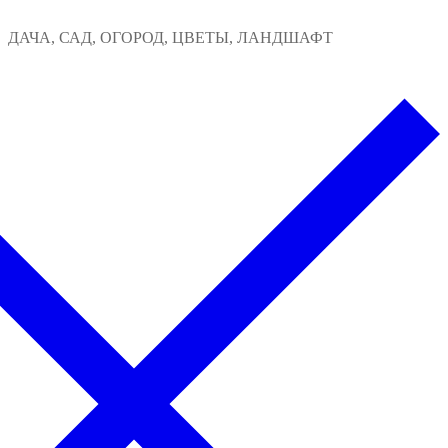
Перейти
Меню
Закрыть
ДАЧА, САД, ОГОРОД, ЦВЕТЫ, ЛАНДШАФТ
к
содержимому